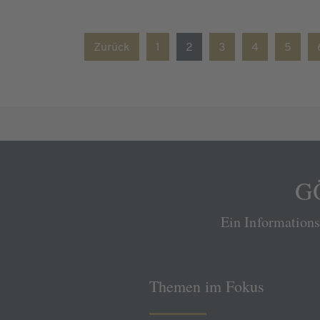
Zurück
1
2
3
4
5
GÖ
Ein Information
Themen im Fokus