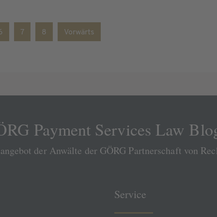
6
7
8
Vorwärts
RG Payment Services Law Blo
sangebot der Anwälte der GÖRG Partnerschaft von Re
Service