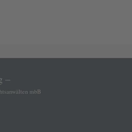
g –
chtsanwälten mbB