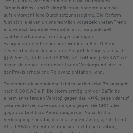
Das BRUBEG verschärft nicht nur die materiellen
Organisations- und Risikopflichten, sondern auch das
aufsichtsrechtliche Durchsetzungsregime. Die Reform
fügt sich in einen unionsrechtlich vorgezeichneten Trend
ein, wonach laufende Verstöße nicht nur punktuell
sanktioniert, sondern mit eigenständigen
Beugeinstrumenten beendet werden sollen. Neben
erweiterten Anordnungs- und Eingriffsbefugnissen nach
§§ 6 Abs. 3, 44 ff. und 45 KWG n.F. tritt mit § 50 KWG n.F.
daher ein neues Instrument in den Vordergrund, das in
der Praxis erhebliche Relevanz entfalten kann.
Besonders einschneidend ist das periodische Zwangsgeld
nach § 50 KWG n.F. Die Norm ermöglicht der BaFin bei
einem anhaltenden Verstoß gegen das KWG, gegen darauf
beruhende Rechtsverordnungen, gegen die CRR oder
gegen vollziehbare Anordnungen der Aufsicht die
Verhängung eines täglich anfallenden Zwangsgelds (§ 50
Abs. 1 KWG n.F.). Adressaten sind nicht nur Institute,