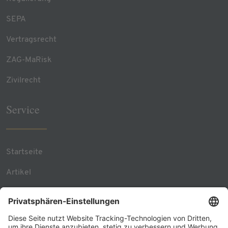
SEPA
Vertragsrecht
ZAG-MaRisk
Zivilrecht
Service
Startseite
Artikel
Team Contacts
RSS Feed